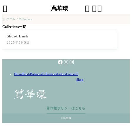




蔦華環
ホーム
Collections

Collections一覧
Shoot Lush
2025年5月5日
Home
Roots
Botanica
Collections
Letters
Contact

Shop
著作権ポリシーはこちら

蔦華環