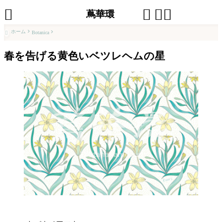




蔦華環
ホーム
Botanica

春を告げる黄色いベツレヘムの星